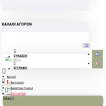
ΚΑΛΆΘΙ ΑΓΟΡΏΝ
ΣΎΝΔΕΣΗ
ΕΓΓΡΑΦΉ
Αρχική
0
Φωτισμός
Αμπαζούρ Γυαλιά
2321337GD
Όλες