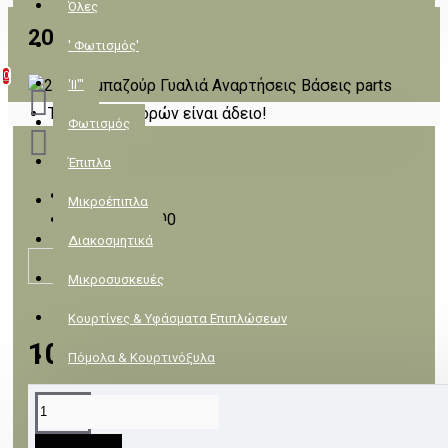
Όλες
2000
' Φωτισμός'
0
'II"'
Το καλάθι αγορών είναι άδειο!
Φωτισμός
Έπιπλα
Διαθέσιμο
Μικροέπιπλα
2000
Κωδικός:
Διακοσμητικά
ACA
Μικροσυσκευές
Κουρτίνες & Υφάσματα Επιπλώσεων
10,91€
Πόμολα & Κουρτινόξυλα
Πλακάκια & Είδη Υγιεινής
ΠΕΡΙΓΡΑΦΉ
Λευκά είδη