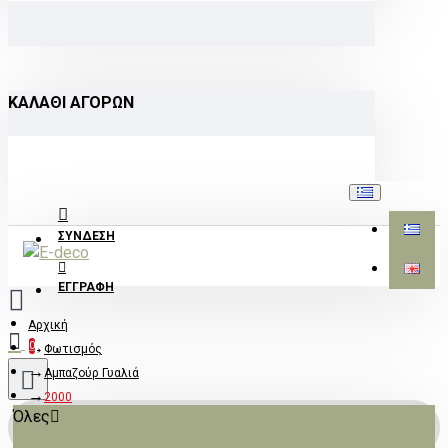
ΚΑΛΆΘΙ ΑΓΟΡΏΝ
ΣΎΝΔΕΣΗ
ΕΓΓΡΑΦΉ
Αρχική
0
Φωτισμός
Αμπαζούρ Γυαλιά
2000
Όλες