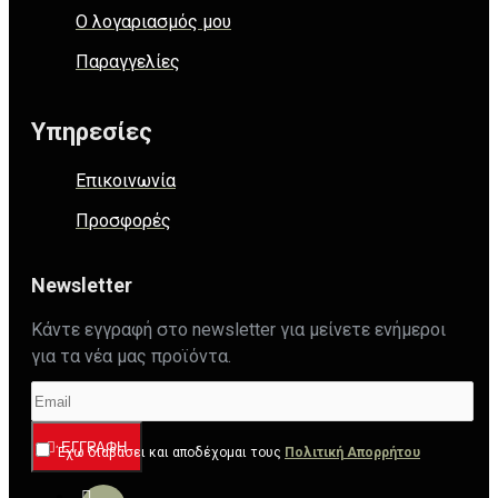
Ο λογαριασμός μου
Παραγγελίες
Υπηρεσίες
Επικοινωνία
Προσφορές
Newsletter
Κάντε εγγραφή στο newsletter για μείνετε ενήμεροι
για τα νέα μας προϊόντα.
ΕΓΓΡΑΦΉ
Έχω διαβάσει και αποδέχομαι τους
Πολιτική Απορρήτου