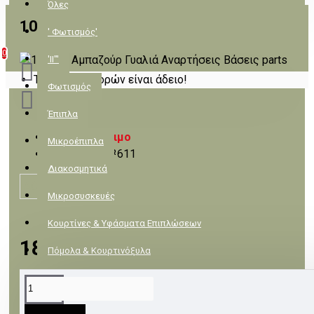
Όλες
103611
' Φωτισμός'
0
'II"'
Το καλάθι αγορών είναι άδειο!
Φωτισμός
Έπιπλα
Μη διαθέσιμο
Μικροέπιπλα
103611
Κωδικός:
Διακοσμητικά
ACA
Μικροσυσκευές
Κουρτίνες & Υφάσματα Επιπλώσεων
18,10€
Πόμολα & Κουρτινόξυλα
Πλακάκια & Είδη Υγιεινής
ΠΕΡΙΓΡΑΦΉ
Λευκά είδη