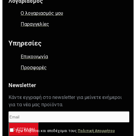
Λογαριασμός
Ο λογαριασμός μου
Παραγγελίες
Υπηρεσίες
Επικοινωνία
Προσφορές
Newsletter
Κάντε εγγραφή στο newsletter για μείνετε ενήμεροι
για τα νέα μας προϊόντα.
ΕΓΓΡΑΦΉ
Έχω διαβάσει και αποδέχομαι τους
Πολιτική Απορρήτου