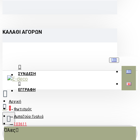
ΚΑΛΆΘΙ ΑΓΟΡΏΝ
ΣΎΝΔΕΣΗ
ΕΓΓΡΑΦΉ
Αρχική
0
Φωτισμός
Αμπαζούρ Γυαλιά
103611
Όλες