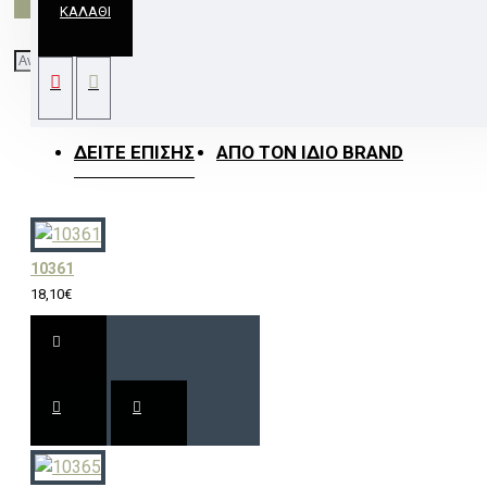
ΚΑΛΆΘΙ
ΓΥΑΛΙ ΛΕΥΚΟ ΚΑΜΠΑΝΑ Φ40 x H21cm E27
PAPAYA
ΔΕΊΤΕ ΕΠΊΣΗΣ
ΑΠΌ ΤΟΝ ΊΔΙΟ BRAND
10361
18,10€